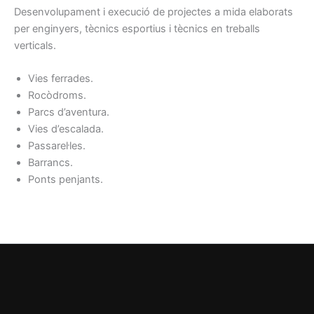
Desenvolupament i execució de projectes a mida elaborats
per enginyers, tècnics esportius i tècnics en treballs
verticals.
Vies ferrades.
Rocòdroms.
Parcs d’aventura.
Vies d’escalada.
Passarel·les.
Barrancs.
Ponts penjants.